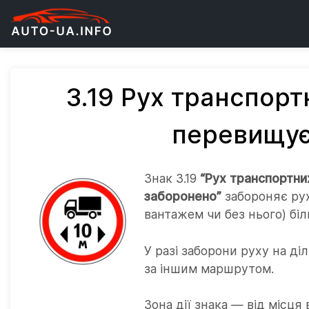
3.19 Рух транспорт
перевищує
Знак 3.19
“Рух транспортни
заборонено”
забороняє рух
вантажем чи без нього) біл
У разі заборони руху на ді
за іншим маршрутом.
Зона дії знака — від місц