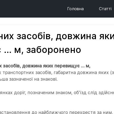
Головна
Статті
них засобів, довжина як
 … м, заборонено
х засобів, довжина яких перевищує … м,
 транспортних засобів, габаритна довжина яких (
ьша зазначеної на знакові.
лянках доріг, позначеним знаком, об’їзд слід здійс
я встановлення до найближчого перехрестя за ним, 