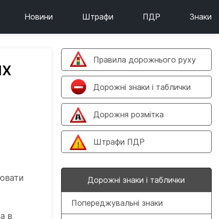
Новини
Штрафи
ПДР
Знаки
Правила дорожнього руху
их
Дорожні знаки і таблички
Дорожня розмітка
з
Штрафи ПДР
нювати
Дорожні знаки і таблички
Попереджувальні знаки
а в