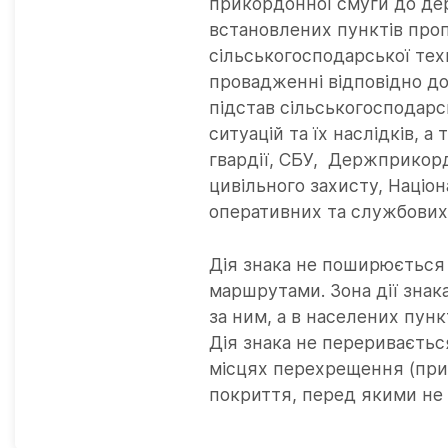
прикордонної смуги до де
встановлених пунктів про
сільськогосподарської техн
провадженні відповідно до 
підстав сільськогосподарсь
ситуацій та їх наслідків, 
гвардії, СБУ, Держприкор
цивільного захисту, Націон
оперативних та службових 
Дія знака не поширюється
маршрутами. Зона дії зна
за ним, а в населених пун
Дія знака не переривається
місцях перехрещення (при
покриття, перед якими не 