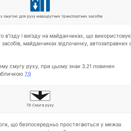
із смугою для руху маршрутних транспортних засобів
го в’їзду і виїзду на майданчиках, що використову
засобів, майданчиках відпочинку, автозаправних 
рему смугу руху, при цьому знак 3.21 повинен
табличкою
7.9
7.9 Смуга руху
ороги, що безпосередньо простягаються у межах