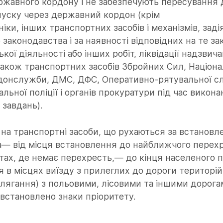
ржавного кордону і не забезпечують пересування 
пуску через державний кордон (крім
іки, інших транспортних засобів і механізмів, заді
законодавства і за наявності відповідних на те з
кої діяльності або інших робіт, ліквідації надзвич
а також транспортних засобів Збройних Сил, Націон
донслужби, ДМС, ДФС, Оперативно-рятувальної с
альної поліції і органів прокуратури під час викон
завдань).
 на транспортні засоби, що рухаються за встанов
ка— від місця встановлення до найближчого перех
ктах, де немає перехресть,— до кінця населеного п
 в місцях виїзду з прилеглих до дороги територій 
лягання) з польовими, лісовими та іншими дорога
встановлено знаки пріоритету.