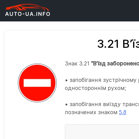
3.21 В’
Знак 3.21
“В’їзд заборонен
• запобігання зустрічному 
одностороннім рухом;
• запобігання виїзду транс
позначених знаком
5.8