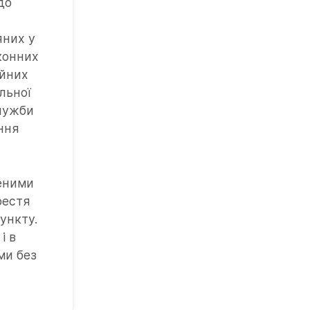
до
яних у
аконних
айних
альної
лужби
ання
леними
рестя
ункту.
і в
ми без