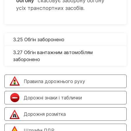
обгону”
скасовує заборону обгону
усіх транспортних засобів.
3.25 Обгін заборонено
3.27 Обгін вантажним автомобілям
заборонено
Правила дорожнього руху
Дорожні знаки і таблички
Дорожня розмітка
Штрафи ПДР