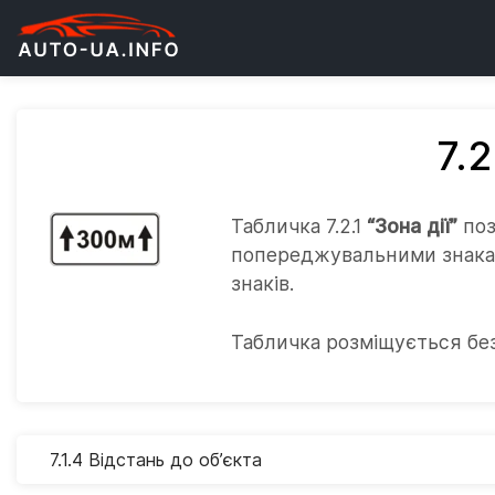
7.2
Табличка 7.2.1
“Зона дії”
поз
попереджувальними знаками
знаків.
Табличка розміщується без
7.1.4 Відстань до об’єкта