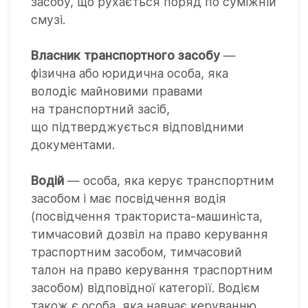
засобу, що рухається поряд по суміжній
смузі.
Власник транспортного засобу
—
фізична або юридична особа, яка
володіє майновими правами
на транспортний засіб,
що підтверджується відповідними
документами.
Водій
— особа, яка керує транспортним
засобом і має посвідчення водія
(посвідчення тракториста-машиніста,
тимчасовий дозвіл на право керування
траспортним засобом, тимчасовий
талон на право керування траспортним
засобом) відповідної категорії. Водієм
також є особа, яка навчає керуванню