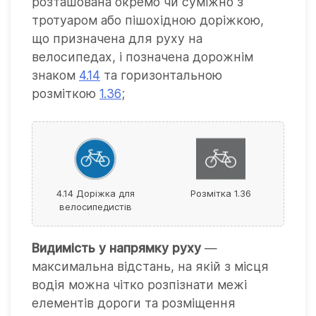
розташована окремо чи суміжно з
тротуаром або пішохідною доріжкою,
що призначена для руху на
велосипедах, і позначена дорожнім
знаком
4.14
та горизонтальною
розміткою
1.36
;
4.14 Доріжка для
Розмітка 1.36
велосипедистів
Видимість у напрямку руху
—
максимальна відстань, на якій з місця
водія можна чітко розпізнати межі
елементів дороги та розміщення