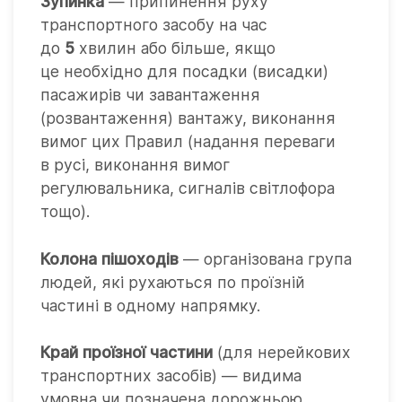
Зупинка
— припинення руху
транспортного засобу на час
до
5
хвилин або більше, якщо
це необхідно для посадки (висадки)
пасажирів чи завантаження
(розвантаження) вантажу, виконання
вимог цих Правил (надання переваги
в русі, виконання вимог
регулювальника, сигналів світлофора
тощо).
Колона пішоходів
— організована група
людей, які рухаються по проїзній
частині в одному напрямку.
Край проїзної частини
(для нерейкових
транспортних засобів) — видима
умовна чи позначена дорожньою