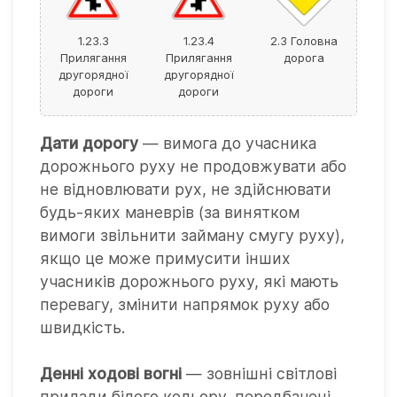
1.23.3
1.23.4
2.3 Головна
Прилягання
Прилягання
дорога
другорядної
другорядної
дороги
дороги
Дати дорогу
— вимога до учасника
дорожнього руху не продовжувати або
не відновлювати рух, не здійснювати
будь-яких маневрів (за винятком
вимоги звільнити займану смугу руху),
якщо це може примусити інших
учасників дорожнього руху, які мають
перевагу, змінити напрямок руху або
швидкість.
Денні ходові вогні
— зовнішні світлові
прилади білого кольору, передбачені