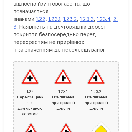
відносно ґрунтової або та, що
позначається
знаками
1.22
,
1.23.1
,
1.23.2
,
1.23.3
,
1.23.4
,
2.
3
. Наявність на другорядній дорозі
покриття безпосередньо перед
перехрестям не прирівнює
її за значенням до перехрещуваної.
1.22
1.23.1
1.23.2
Перехрещенн
Прилягання
Прилягання
я з
другорядної
другорядної
другорядною
дороги
дороги
дорогою