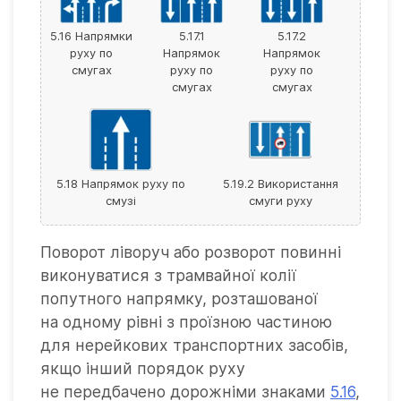
5.16 Напрямки
5.17.1
5.17.2
руху по
Напрямок
Напрямок
смугах
руху по
руху по
смугах
смугах
5.18 Напрямок руху по
5.19.2 Використання
смузі
смуги руху
Поворот ліворуч або розворот повинні
виконуватися з трамвайної колії
попутного напрямку, розташованої
на одному рівні з проїзною частиною
для нерейкових транспортних засобів,
якщо інший порядок руху
не передбачено дорожніми знаками
5.16
,