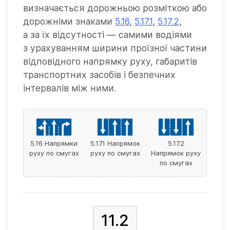
визначається дорожньою розміткою або
дорожніми знаками
5.16
,
5.17.1
,
5.17.2
,
а за їх відсутності — самими водіями
з урахуванням ширини проїзної частини
відповідного напрямку руху, габаритів
транспортних засобів і безпечних
інтервалів між ними.
5.16 Напрямки
5.17.1 Напрямок
5.17.2
руху по смугах
руху по смугах
Напрямок руху
по смугах
11.2