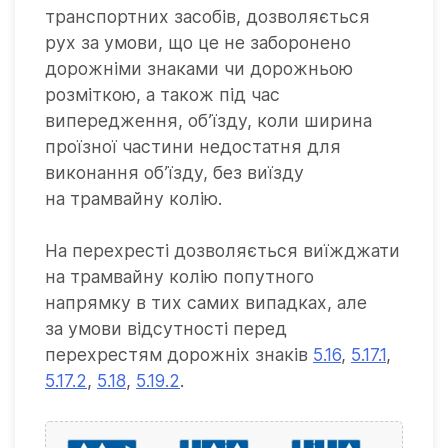
транспортних засобів, дозволяється
рух за умови, що це не заборонено
дорожніми знаками чи дорожньою
розміткою, а також під час
випередження, об’їзду, коли ширина
проїзної частини недостатня для
виконання об’їзду, без виїзду
на трамвайну колію.
На перехресті дозволяється виїжджати
на трамвайну колію попутного
напрямку в тих самих випадках, але
за умови відсутності перед
перехрестям дорожніх знаків
5.16
,
5.17.1
,
5.17.2
,
5.18
,
5.19.2
.