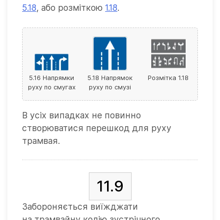
5.18
, або розміткою
1.18
.
5.16 Напрямки
5.18 Напрямок
Розмітка 1.18
руху по смугах
руху по смузі
В усіх випадках не повинно
створюватися перешкод для руху
трамвая.
11.9
Забороняється виїжджати
на трамвайну колію зустрічного